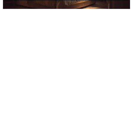
فندق فيوليت 5 نجوم