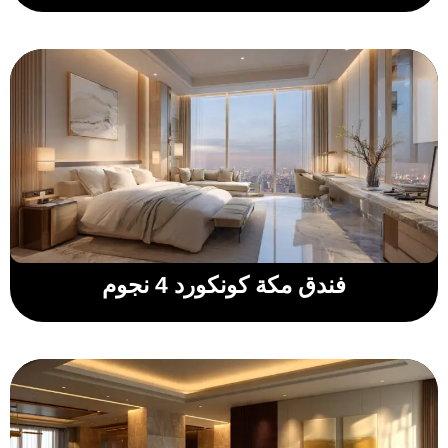
فندق مكة كونكورد 4 نجوم