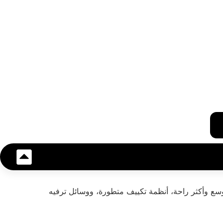
ا "موديل السنة"، مما يعني مقاعد أوسع وأكثر راحة، أنظمة تكييف متطورة، ووسائل ترفيه