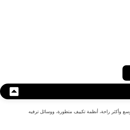
ا "موديل السنة"، مما يعني مقاعد أوسع وأكثر راحة، أنظمة تكييف متطورة، ووسائل ترفيه