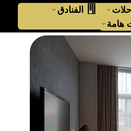
حلات
الفنادق
هامة