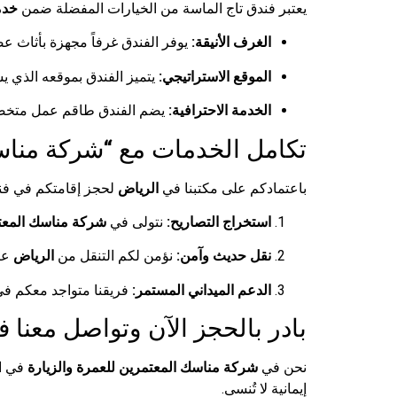
يعتبر فندق تاج الماسة من الخيارات المفضلة ضمن
خدم
الغرف الأنيقة:
يوفر الفندق غرفاً مجهزة بأثاث ع
الموقع الاستراتيجي:
يتميز الفندق بموقعه الذي يس
الخدمة الاحترافية:
يضم الفندق طاقم عمل متخصصا
تكامل الخدمات مع “شركة مناس
باعتمادكم على مكتبنا في
الرياض
لحجز إقامتكم في فند
استخراج التصاريح:
نتولى في
شركة مناسك المعت
نقل حديث وآمن:
نؤمن لكم التنقل من
الرياض
عبر
الدعم الميداني المستمر:
فريقنا متواجد معكم في
بادر بالحجز الآن وتواصل معنا 
نحن في
شركة مناسك المعتمرين للعمرة والزيارة
في ان
إيمانية لا تُنسى.