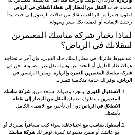
والزيارة
، ندرك أن الوقت والراحة هما أغلى ما يملكه المسافر، لذا
صممنا خدمة
التنقل من المطار إلى نقطة الانطلاق في الرياض
لتكون جسراً من الرفاهية ينقلك من صالات الوصول إلى حيث تبدأ
رحلتك الإيمانية أو العملية بكل يسر وسهولة.
لماذا تختار شركة مناسك المعتمرين
لتنقلاتك في الرياض؟
عند هبوط طائرتك في مطار الملك خالد الدولي، فإن آخر ما تحتاجه
هو الانتظار الطويل أو البحث عن وسيلة نقل غير مضمونة. نحن في
شركة مناسك المعتمرين للعمرة والزيارة
، ومقرنا الرئيسي في
الرياض
، نوفر لك خدمة متكاملة تتميز بـ:
الاستقبال الفوري:
بمجرد وصولك، ستجد فريق
شركة مناسك
المعتمرين
بانتظارك لضمان
التنقل من المطار إلى نقطة
الانطلاق في الرياض
دون أي تأخير، مع الاهتمام الكامل
بأمتعتك.
أسطول يتناسب مع احتياجاتك:
سواء كنت مسافراً بمفردك أو
مع عائلتك أو ضمن مجموعة كبيرة، توفر لك
شركة مناسك