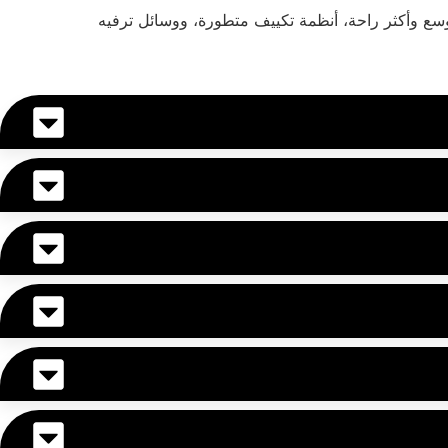
ا "موديل السنة"، مما يعني مقاعد أوسع وأكثر راحة، أنظمة تكييف متطورة، ووسائل ترفيه