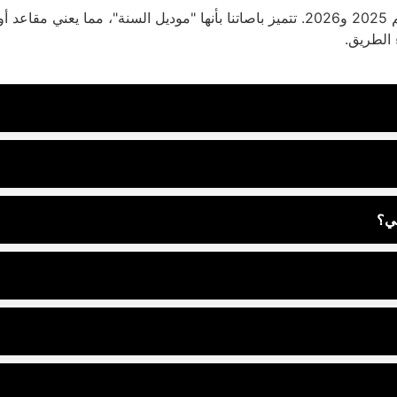
نحن نفخر بتقديم أحدث أسطول حافلات في المملكة لموسم 2025 و2026. تتميز باصاتنا بأنه
 الطريق.
لي؟