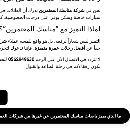
نحن في
شركة مناسك المعتمرين
ندرك أن العائلات في
سيارات خاصة وسكن يوفر أعلى درجات الخصوصية. كل 
لماذا التميز مع “مناسك المعتمرين”؟
التميز ليس شعاراً نرفعه، بل هو واقع يلمسه عملاء
شرك
حقاً عن
أفضل رحلات عمرة متميزة
، فإننا ندعوك لتجر
لا تتردد في الاتصال الآن على الرقم
0562949630
للحص
نكون رفقاءكم في رحلة الطاعة والقبول.
ما الذي يميز باصات مناسك المعتمرين عن غيرها من شركات العم