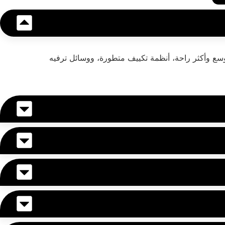
ا "موديل السنة"، مما يعني مقاعد أوسع وأكثر راحة، أنظمة تكييف متطورة، ووسائل ترفيه