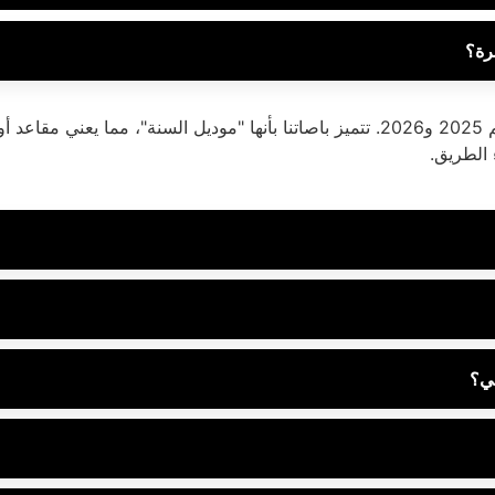
رة؟
نحن نفخر بتقديم أحدث أسطول حافلات في المملكة لموسم 2025 و2026. تتميز باصاتنا بأنه
 الطريق.
لي؟