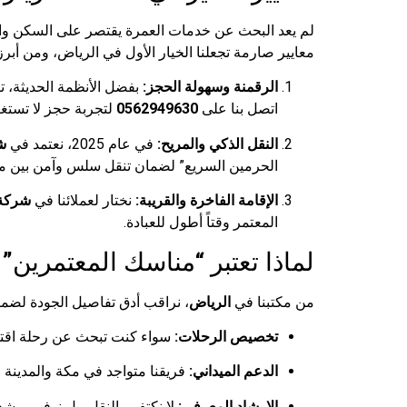
لم يعد البحث عن خدمات العمرة يقتصر على السكن والن
معايير صارمة تجعلنا الخيار الأول في الرياض، ومن أبرز
الرقمنة وسهولة الحجز:
بفضل الأنظمة الحديثة، ت
اتصل بنا على
0562949630
لتجربة حجز لا تستغ
النقل الذكي والمريح:
في عام 2025، نعتمد في
ش
الحرمين السريع” لضمان تنقل سلس وآمن بين مكة
الإقامة الفاخرة والقريبة:
نختار لعملائنا في
شركة 
المعتمر وقتاً أطول للعبادة.
لماذا تعتبر “مناسك المعتمرين”
من مكتبنا في
الرياض
، نراقب أدق تفاصيل الجودة لضم
تخصيص الرحلات:
سواء كنت تبحث عن رحلة اقتصادية أو
الدعم الميداني:
فريقنا متواجد في مكة والمدينة والرياض لخدمتكم 24/7. أي است
الإرشاد المعرفي:
لا نكتفي بالنقل، بل نوفر مرش