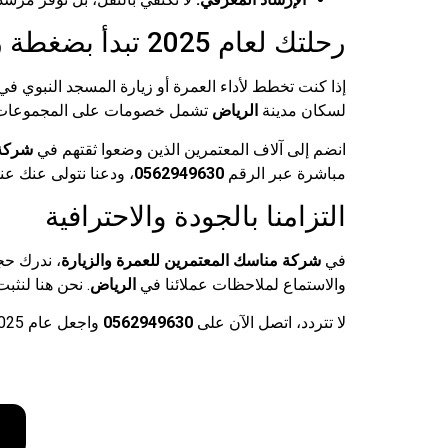
رحلتك لعام 2025 تبدأ بضغطة زر
إذا كنت تخطط لأداء العمرة أو زيارة المسجد النبوي في عام 2025، فإن الوقت المثالي للحجز هو الآ
لسكان مدينة
الرياض
تشمل خصومات على المجموعات و
انضم إلى آلاف المعتمرين الذين وضعوا ثقتهم في
شركة 
مباشرة عبر الرقم
0562949630
، ودعنا نتولى عنك عن
التزامنا بالجودة والاحترافية
في
شركة مناسك المعتمرين للعمرة والزيارة
والاستماع لملاحظات عملائنا في
الرياض
. نحن هنا لنثب
لا تتردد، اتصل الآن على
0562949630
واجعل عام 2025 عاماً مميزاً بزيارة أطهر بقاع الأرض مع